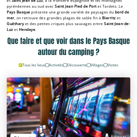
et
Saint Jean de Luz
, à la frontière espagnole et les montagnes
pyrénéennes au sud avec
Saint Jean Pied de Port
et Tardets. Le
Pays Basque
présente une grande variété de paysages du
bord de
mer
, on retrouve des grandes plages de sable fin à
Biarritz
et
Guéthary
et des petites criques plus sauvages entre
Saint-Jean-de-
Luz
et
Hendaye
.
Que faire et que voir dans le Pays Basque
autour du camping ?
Tous les lieux
Activités
Découverte
Villages
Visites
Activités