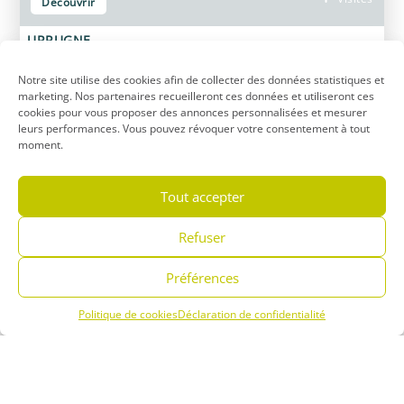
Découvrir
URRUGNE
Notre site utilise des cookies afin de collecter des données statistiques et
marketing. Nos partenaires recueilleront ces données et utiliseront ces
cookies pour vous proposer des annonces personnalisées et mesurer
leurs performances. Vous pouvez révoquer votre consentement à tout
moment.
Tout accepter
Villages
Découvrir
Refuser
GUÉTHARY
Préférences
1
Politique de cookies
2
3
4
Déclaration de confidentialité
Menu
Réserver
Infos
+
−