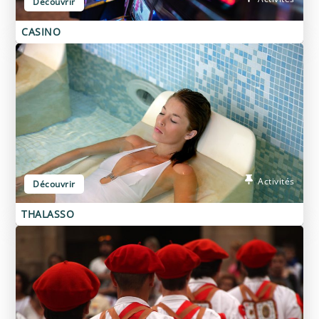
Découvrir
CASINO
Activités
Découvrir
THALASSO