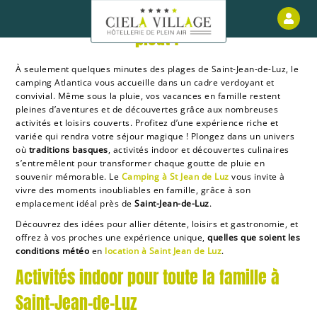
Que faire à Saint-Jean-de-Luz quand il
Esp
pleut ?
À seulement quelques minutes des plages de Saint-Jean-de-Luz, le
camping Atlantica vous accueille dans un cadre verdoyant et
convivial. Même sous la pluie, vos vacances en famille restent
pleines d’aventures et de découvertes grâce aux nombreuses
activités et loisirs couverts. Profitez d’une expérience riche et
variée qui rendra votre séjour magique ! Plongez dans un univers
où
traditions basques
, activités indoor et découvertes culinaires
s’entremêlent pour transformer chaque goutte de pluie en
souvenir mémorable. Le
Camping à St Jean de Luz
vous invite à
vivre des moments inoubliables en famille, grâce à son
emplacement idéal près de
Saint-Jean-de-Luz
.
Découvrez des idées pour allier détente, loisirs et gastronomie, et
offrez à vos proches une expérience unique,
quelles que soient les
conditions météo
en
location à Saint Jean de Luz
.
Activités indoor pour toute la famille à
Saint-Jean-de-Luz