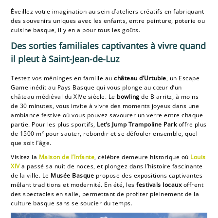
Éveillez votre imagination au sein d’ateliers créatifs en fabriquant
des souvenirs uniques avec les enfants, entre peinture, poterie ou
cuisine basque, il y en a pour tous les goûts.
Des sorties familiales captivantes à vivre quand
il pleut à Saint-Jean-de-Luz
Testez vos méninges en famille au
château d’Urtubie
, un Escape
Game inédit au Pays Basque qui vous plonge au cœur d’un
château médiéval du XIVe siècle. Le
bowling
de Biarritz, à moins
de 30 minutes, vous invite à vivre des moments joyeux dans une
ambiance festive où vous pouvez savourer un verre entre chaque
partie. Pour les plus sportifs,
Let’s Jump Trampoline Park
offre plus
de 1500 m² pour sauter, rebondir et se défouler ensemble, quel
que soit l’âge.
Visitez la
Maison de l’Infante
, célèbre demeure historique où
Louis
XIV
a passé sa nuit de noces, et plongez dans l’histoire fascinante
de la ville. Le
Musée Basque
propose des expositions captivantes
mêlant traditions et modernité. En été, les
festivals locaux
offrent
des spectacles en salle, permettant de profiter pleinement de la
culture basque sans se soucier du temps.