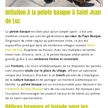
Initiation à la pelote basque à Saint Jean
de Luz
La
pelote basque
est bien plus qu’un simple sport : c’est une
tradition vivante qui unit les générations
au cœur du Pays Basque
.
Originaire de cette région au patrimoine riche, ce jeu est
aujourd’hui pratiqué dans de nombreux villages comme
Saint-
Jean-de-Luz
, Espelette ou Ascain. Avec ses multiples variantes
(main nue, chistera, xare…), la pelote basque séduit petits et
grands grâce à son
ambiance festive et conviviale
.
Les
frontons
, ces murs emblématiques où se disputent les parties,
sont souvent
situés sur la place du village
, offrant un spectacle
unique aux visiteurs. Assister à un
match
permet de s’imprégner
de la
culture basque
et de partager un moment authentique en
famille. La
pelote basque
est un incontournable pour découvrir les
traditions du Pays Basque
lors de vos vacances. Ne manquez pas
l’occasion d’encourager les joueurs locaux et de vibrer au rythme
de ce sport spectaculaire.
Délices basques et balade sous les