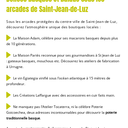
arcades de Saint-Jean-de-Luz
Sous les arcades protégées du centre-ville de Saint-Jean-de-Luz,
découvrez l’atmosphère unique des boutiques locales :
La Maison Adam, célèbre pour ses macarons basques depuis plus
de 10 générations.
La Maison Pariès reconnue pour ses gourmandises à St Jean de Luz
: gateaux basques, mouchous etc. Découvrez les ateliers de fabrication
à Urrugne.
Le vin Egiategia vinifié sous l’océan atlantique à 15 mètres de
profondeur.
Les Créations Laffargue avec des accessoires en cuir faits main.
Ne manquez pas l’Atelier Tocaterra, ni la célèbre Poterie
Goicoechea, deux adresses incontournables pour découvrir la
poterie
traditionnelle basque
.