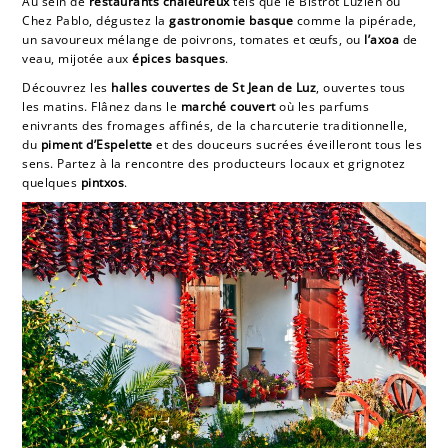
Au sein de
restaurants chaleureux
tels que le Bistrot Luzien ou
Chez Pablo, dégustez la
gastronomie basque
comme la pipérade,
un savoureux mélange de poivrons, tomates et œufs, ou
l’axoa
de
veau, mijotée aux
épices basques
.
Découvrez les
halles couvertes de St Jean de Luz
, ouvertes tous
les matins. Flânez dans le
marché couvert
où les parfums
enivrants des fromages affinés, de la charcuterie traditionnelle,
du
piment d’Espelette
et des douceurs sucrées éveilleront tous les
sens. Partez à la rencontre des producteurs locaux et grignotez
quelques
pintxos
.