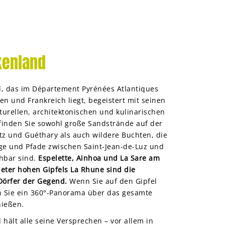
kenland
, das im Département Pyrénées Atlantiques
n und Frankreich liegt, begeistert mit seinen
turellen, architektonischen und kulinarischen
 finden Sie sowohl große Sandstrände auf der
itz und Guéthary als auch wildere Buchten, die
ge und Pfade zwischen Saint-Jean-de-Luz und
hbar sind.
Espelette, Ainhoa und La Sare am
eter hohen Gipfels La Rhune sind die
Dörfer der Gegend.
Wenn Sie auf den Gipfel
n Sie ein 360°-Panorama über das gesamte
nießen.
hält alle seine Versprechen – vor allem in