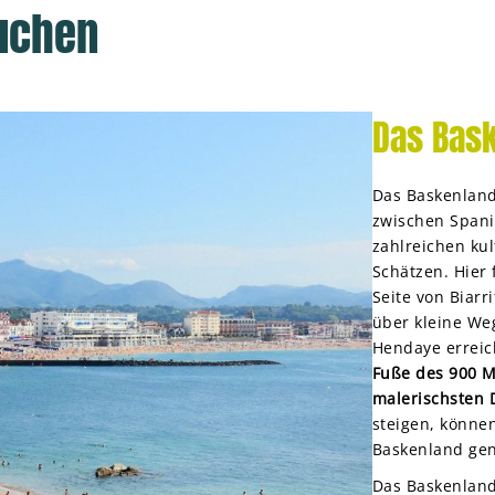
uchen
Das Bas
Das Baskenland
zwischen Spanie
zahlreichen kul
Schätzen. Hier
Seite von Biarr
über kleine We
Hendaye erreic
Fuße des 900 M
malerischsten 
steigen, könne
Baskenland ge
Das Baskenland 