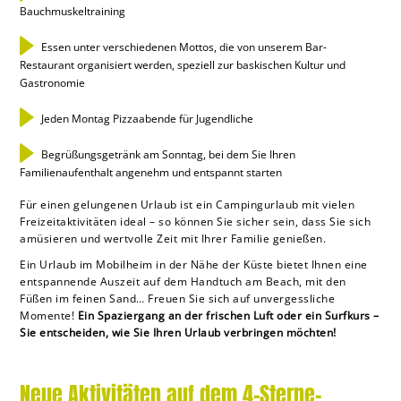
Bauchmuskeltraining
Essen unter verschiedenen Mottos, die von unserem Bar-
Restaurant organisiert werden, speziell zur baskischen Kultur und
Gastronomie
Jeden Montag Pizzaabende für Jugendliche
Begrüßungsgetränk am Sonntag, bei dem Sie Ihren
Familienaufenthalt angenehm und entspannt starten
Für einen gelungenen Urlaub ist ein Campingurlaub mit vielen
Freizeitaktivitäten ideal – so können Sie sicher sein, dass Sie sich
amüsieren und wertvolle Zeit mit Ihrer Familie genießen.
Ein Urlaub im Mobilheim in der Nähe der Küste bietet Ihnen eine
entspannende Auszeit auf dem Handtuch am Beach, mit den
Füßen im feinen Sand… Freuen Sie sich auf unvergessliche
Momente!
Ein Spaziergang an der frischen Luft oder ein Surfkurs –
Sie entscheiden, wie Sie Ihren Urlaub verbringen möchten!
Neue Aktivitäten auf dem 4-Sterne-