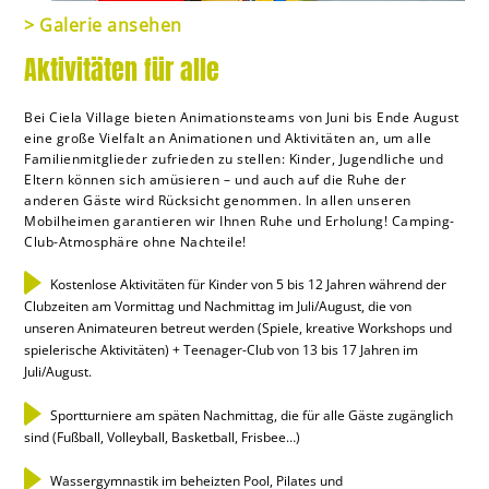
> Galerie ansehen
Aktivitäten für alle
Bei Ciela Village bieten Animationsteams von Juni bis Ende August
eine große Vielfalt an Animationen und Aktivitäten an, um alle
Familienmitglieder zufrieden zu stellen: Kinder, Jugendliche und
Eltern können sich amüsieren – und auch auf die Ruhe der
anderen Gäste wird Rücksicht genommen. In allen unseren
Mobilheimen garantieren wir Ihnen Ruhe und Erholung! Camping-
Club-Atmosphäre ohne Nachteile!
Kostenlose Aktivitäten für Kinder von 5 bis 12 Jahren während der
Clubzeiten am Vormittag und Nachmittag im Juli/August, die von
unseren Animateuren betreut werden (Spiele, kreative Workshops und
spielerische Aktivitäten) + Teenager-Club von 13 bis 17 Jahren im
Juli/August.
Sportturniere am späten Nachmittag, die für alle Gäste zugänglich
sind (Fußball, Volleyball, Basketball, Frisbee…)
Wassergymnastik im beheizten Pool, Pilates und