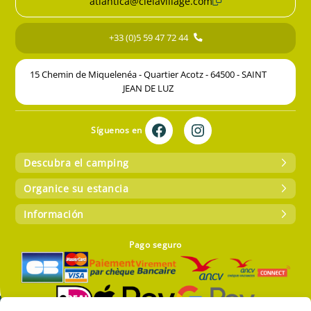
atlantica@cielavillage.com
+33 (0)5 59 47 72 44
15 Chemin de Miquelenéa - Quartier Acotz - 64500 - SAINT
JEAN DE LUZ
Síguenos en
Descubra el camping
Organice su estancia
Información
Pago seguro