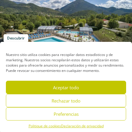
Descubrir
TERRA VERDON
Nuestro sitio utiliza cookies para recopilar datos estadísticos y de
Castellane
marketing. Nuestros socios recopilarán estos datos y utilizarán estas
cookies para ofrecerle anuncios personalizados y medir su rendimiento.
Puede revocar su consentimiento en cualquier momento.
Aceptar todo
Rechazar todo
Preferencias
Descubrir
LA FARIGOULETTE
Politique de cookies
Declaración de privacidad
Menu
Reserve
Teléfono