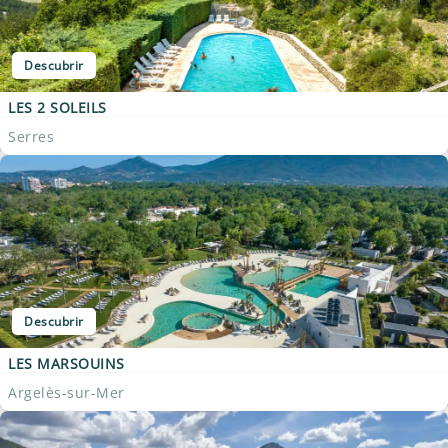
Descubrir
LES 2 SOLEILS
Serres
Descubrir
LES MARSOUINS
Argelès-sur-Mer