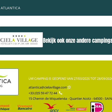
er houden, kunnen wandelingen maken over het kustpad, een ba
 ATLANTICA
 of bij de kaatsmuur.
Bekijk ook onze andere campings
UW CAMPING IS GEOPEND VAN 27/03/2026 TOT 28/09/202
atlantica@cielavillage.com
+33 (0)5 59 47 72 44
15 Chemin de Miquelenéa - Quartier Acotz - 64500 - SAI