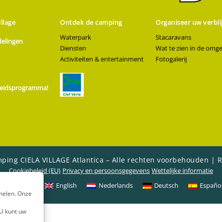
llage
Ontdek de camping
Organiseer uw verblij
Waterpark
Stacaravans
elingen
Diensten
Wat te zien in de omg
Activiteiten & entertainment
Fotogalerij
wheidsprogramma!
ping CIELA VILLAGE Atlantica – Alle rechten voorbehouden |
R
Cookiebeleid (EU)
Privacy en persoonsgegevens
Wettelijke informatie
Français
English
Nederlands
Deutsch
Españo
amelen. Onze
 U kunt uw