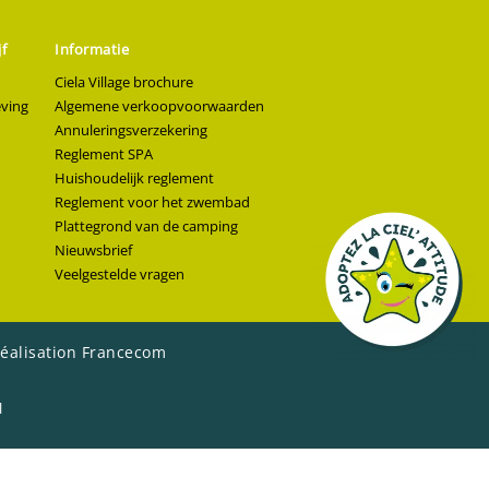
f
Informatie
Ciela Village brochure
eving
Algemene verkoopvoorwaarden
Annuleringsverzekering
Reglement SPA
Huishoudelijk reglement
Reglement voor het zwembad
Plattegrond van de camping
Nieuwsbrief
Veelgestelde vragen
éalisation Francecom
l