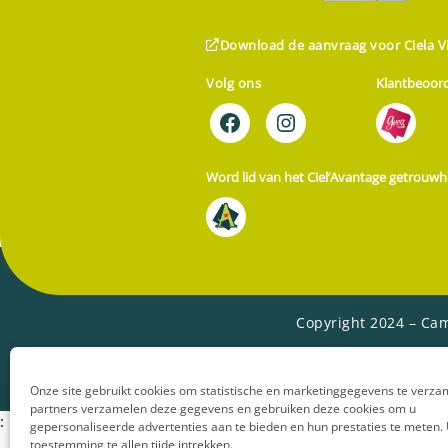
Download de aanvraag voor Ciela Vi
Volg ons
Klantbeoord
Word lid van het Ciel’Avantage getrou
Copyright 2024 – Cam
Onze site gebruikt cookies om statistische en marketinggegevens te verz
partners verzamelen deze gegevens en gebruiken deze cookies om u
:
gepersonaliseerde advertenties aan te bieden en hun prestaties te meten.
toestemming te allen tijde intrekken.