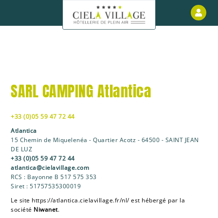
Wettelijke bepalingen
Kl
SARL CAMPING
Atlantica
+33 (0)05 59 47 72 44
Atlantica
15 Chemin de Miquelenéa - Quartier Acotz - 64500 - SAINT JEAN
DE LUZ
+33 (0)05 59 47 72 44
atlantica@cielavillage.com
RCS :
Bayonne B 517 575 353
Siret :
51757535300019
Le site
https://atlantica.cielavillage.fr/nl/
est hébergé par la
société
Niwanet
.