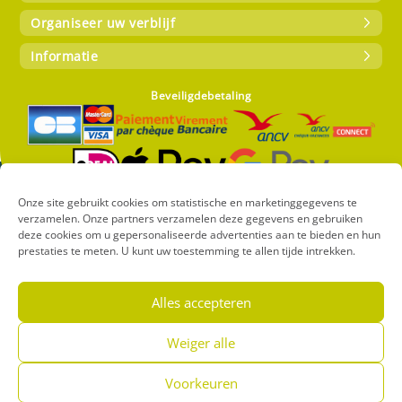
Organiseer uw verblijf
Informatie
Beveiligdebetaling
Onze site gebruikt cookies om statistische en marketinggegevens te
verzamelen. Onze partners verzamelen deze gegevens en gebruiken
Copyright 2024 – Camping CIELA VILLAGE Atlantica – Alle rechten
deze cookies om u gepersonaliseerde advertenties aan te bieden en hun
voorbehouden |
Réalisation Francecom
prestaties te meten. U kunt uw toestemming te allen tijde intrekken.
Cookiebeleid (EU)
Privacy en persoonsgegevens
Wettelijke
informatie
Alles accepteren
Français
English
Nederlands
Deutsch
Español
Weiger alle
Voorkeuren