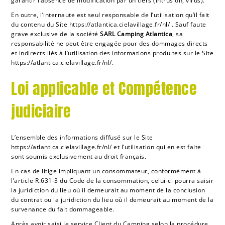
garantir l’absence de modification par un tiers (intrusion, virus).
En outre, l’internaute est seul responsable de l’utilisation qu’il fait
du contenu du Site
https://atlantica.cielavillage.fr/nl/
. Sauf faute
grave exclusive de la société
SARL Camping
Atlantica
, sa
responsabilité ne peut être engagée pour des dommages directs
et indirects liés à l’utilisation des informations produites sur le Site
https://atlantica.cielavillage.fr/nl/
.
Loi applicable et Compétence
judiciaire
L’ensemble des informations diffusé sur le Site
https://atlantica.cielavillage.fr/nl/
et l’utilisation qui en est faite
sont soumis exclusivement au droit français.
En cas de litige impliquant un consommateur, conformément à
l’article R.631-3 du Code de la consommation, celui-ci pourra saisir
la juridiction du lieu où il demeurait au moment de la conclusion
du contrat ou la juridiction du lieu où il demeurait au moment de la
survenance du fait dommageable.
Après avoir saisi le service Client du Camping selon la procédure