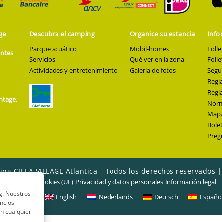
age
Descubra el camping
Organice su estancia
Info
Parque acuático
Mobil-homes
Folle
entes
Servicios
Qué ver en la zona
Folle
Actividades y entretenimiento
Galería de fotos
Segu
Regl
Regl
ntage.
Norma
Mapa
Bolet
Preg
ing CIELA VILLAGE Atlantica – Todos los derechos reservados 
Política de cookies (UE)
Privacidad y datos personales
Información legal
ng. Nuestros
Français
English
Nederlands
Deutsch
Españo
uncios
n cualquier