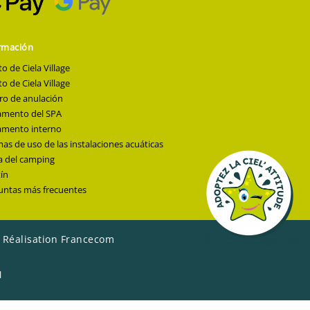
rmación
to de Ciela Village
to de Ciela Village
ro de anulación
amento del SPA
amento interno
s de uso de las instalaciones acuáticas
 del camping
ín
untas más frecuentes
|
Réalisation Francecom
l