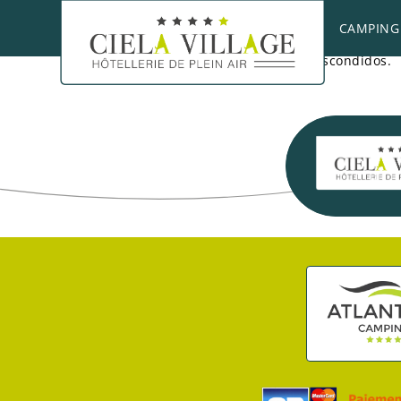
La playa de Erromardie es una playa de arena y
CAMPING
que puedes aprovechar para tomarte algo al fin
entretenerte buscando cangrejos escondidos.