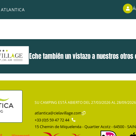
 piedra que es perfecta si buscas paz y tranquilidad. En veran
Á
 ATLANTICA
al del día contemplando el atardecer. No te olvides de tus acc
Eche también un vistazo a nuestros otros
SU CAMPING ESTÁ ABIERTO DEL 27/03/2026 AL 28/09/2026
atlantica@cielavillage.com
+33 (0)5 59 47 72 44
15 Chemin de Miquelenéa - Quartier Acotz - 64500 - SAI