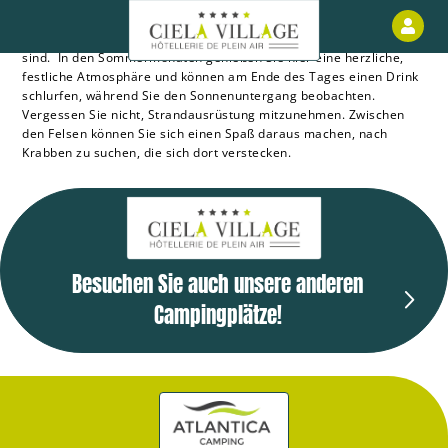
Der Strand von Erromardie besteht aus Sand und Kieselsteinen
Ku
und ist ideal, wenn Sie auf der Suche nach Ruhe und Erholung
sind. In den Sommermonaten genießen Sie hier eine herzliche,
festliche Atmosphäre und können am Ende des Tages einen Drink
schlurfen, während Sie den Sonnenuntergang beobachten.
Vergessen Sie nicht, Strandausrüstung mitzunehmen. Zwischen
den Felsen können Sie sich einen Spaß daraus machen, nach
Krabben zu suchen, die sich dort verstecken.
Besuchen Sie auch unsere anderen
Campingplätze!