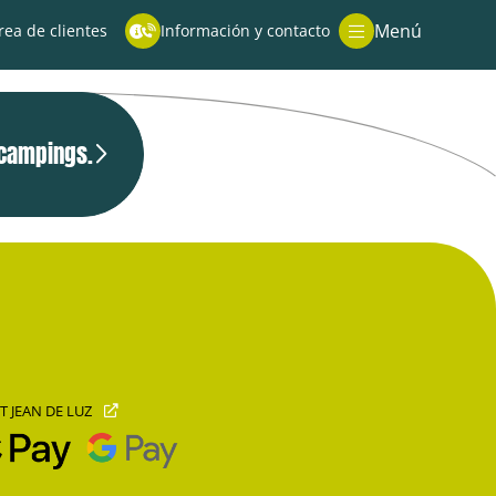
uedes visitar la
casa de la Infanta
.
Menú
rea de clientes
Información y contacto
 campings.
NT JEAN DE LUZ