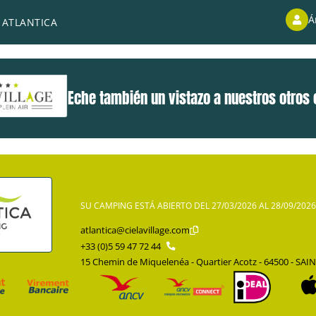
nta María Teresa de Austria en San Juan de Luz en 1660? Aquí p
Á
 ATLANTICA
Eche también un vistazo a nuestros otros
SU CAMPING ESTÁ ABIERTO DEL 27/03/2026 AL 28/09/2026
atlantica@cielavillage.com
+33 (0)5 59 47 72 44
15 Chemin de Miquelenéa - Quartier Acotz - 64500 - SAI