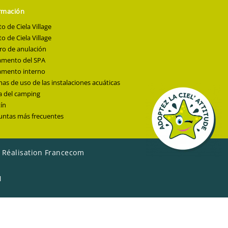
rmación
to de Ciela Village
to de Ciela Village
ro de anulación
amento del SPA
amento interno
s de uso de las instalaciones acuáticas
 del camping
ín
untas más frecuentes
|
Réalisation Francecom
l