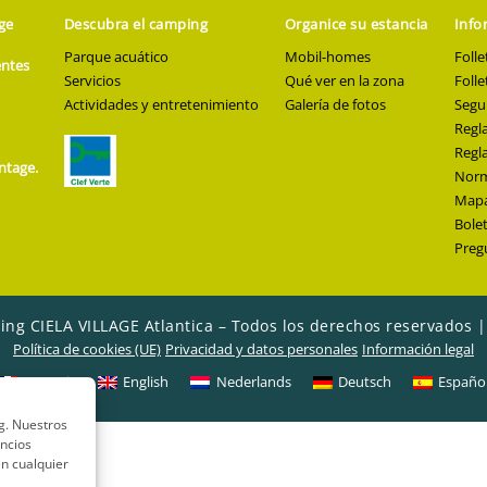
age
Descubra el camping
Organice su estancia
Info
Parque acuático
Mobil-homes
Folle
entes
Servicios
Qué ver en la zona
Folle
Actividades y entretenimiento
Galería de fotos
Segu
Regl
Regl
ntage.
Norma
Mapa
Bolet
Preg
ing CIELA VILLAGE Atlantica – Todos los derechos reservados 
Política de cookies (UE)
Privacidad y datos personales
Información legal
Français
English
Nederlands
Deutsch
Españo
ng. Nuestros
uncios
n cualquier