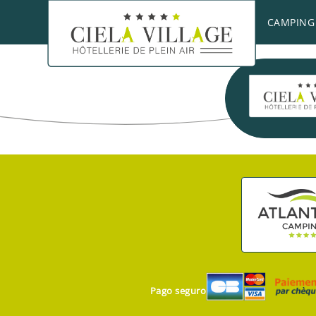
¿Sabías que el rey Luis XIV se casó con la infa
CAMPING
Pago seguro