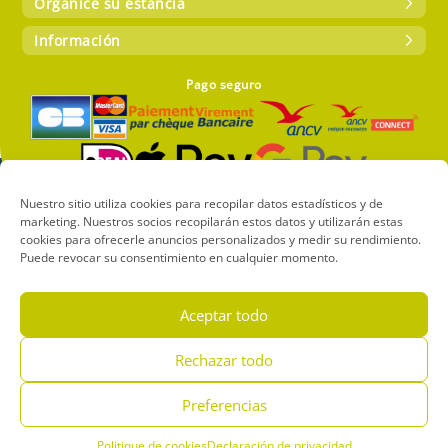
Organice su estancia
Información
Pago seguro
Nuestro sitio utiliza cookies para recopilar datos estadísticos y de
marketing. Nuestros socios recopilarán estos datos y utilizarán estas
Copyright 2024 – Camping CIELA VILLAGE Atlantica – Todos los
cookies para ofrecerle anuncios personalizados y medir su rendimiento.
derechos reservados |
Réalisation Francecom
Puede revocar su consentimiento en cualquier momento.
Política de cookies (UE)
Privacidad y datos personales
Información legal
Aceptar todo
Français
English
Nederlands
Deutsch
Español
Rechazar todo
Preferencias
Politique de cookies
Declaración de privacidad