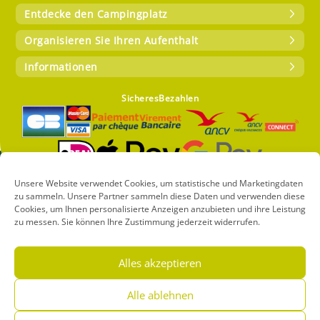
Entdecke den Campingplatz
Organisieren Sie Ihren Aufenthalt
Informationen
SicheresBezahlen
Unsere Website verwendet Cookies, um statistische und Marketingdaten
zu sammeln. Unsere Partner sammeln diese Daten und verwenden diese
Copyright 2024 – Camping CIELA VILLAGE Atlantica – Alle Rechte
Cookies, um Ihnen personalisierte Anzeigen anzubieten und ihre Leistung
vorbehalten |
Realisation Francecom
zu messen. Sie können Ihre Zustimmung jederzeit widerrufen.
Cookie-Richtlinie (EU)
Datenschutz und persönliche Daten
Rechtliche Hinweise
Alles akzeptieren
Français
English
Nederlands
Deutsch
Español
Alle ablehnen