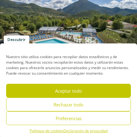
Descubrir
TERRA VERDON
Nuestro sitio utiliza cookies para recopilar datos estadísticos y de
Castellane
marketing. Nuestros socios recopilarán estos datos y utilizarán estas
cookies para ofrecerle anuncios personalizados y medir su rendimiento.
Puede revocar su consentimiento en cualquier momento.
Aceptar todo
Rechazar todo
Preferencias
Descubrir
LA FARIGOULETTE
Politique de cookies
Declaración de privacidad
Menu
Reserve
Teléfono