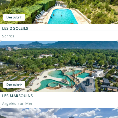
Descubrir
LES 2 SOLEILS
Serres
Descubrir
LES MARSOUINS
Argelès-sur-Mer