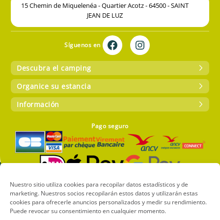
15 Chemin de Miquelenéa - Quartier Acotz - 64500 - SAINT
JEAN DE LUZ
Síguenos en
Descubra el camping
Organice su estancia
Información
Pago seguro
Nuestro sitio utiliza cookies para recopilar datos estadísticos y de
marketing. Nuestros socios recopilarán estos datos y utilizarán estas
Copyright 2024 – Camping CIELA VILLAGE Atlantica – Todos los
cookies para ofrecerle anuncios personalizados y medir su rendimiento.
derechos reservados |
Réalisation Francecom
Puede revocar su consentimiento en cualquier momento.
Política de cookies (UE)
Privacidad y datos personales