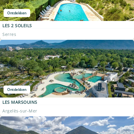
Ontdekken
LES 2 SOLEILS
Serres
Ontdekken
LES MARSOUINS
Argelès-sur-Mer