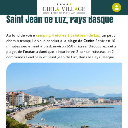
Les plages de Cenitz et Senix à
Esp
Saint Jean de Luz, Pays Basque
Au fond de votre
camping 4 étoiles à Saint Jean de Luz
, un petit
chemin tranquille vous conduit à la
plage de Cenitz
-Senix en 10
minutes seulement à pied, environ 650 mètres. Découvrez cette
plage, de
l’océan atlantique
, séparée en 2 par un ruisseau et 2
communes Guéthary et Saint Jean de Luz, dans le Pays Basque.